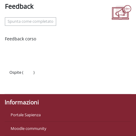
Feedback
Aggregazione dei criteri
Spunta come completato
Feedback corso
Ospite (
Login
)
Politiche
Ottieni l'app mobile
Informazioni
Portale Sapienza
Moodle community