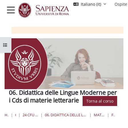
Vai al contenuto principale
Italiano ‎(it)‎
Ospite
Pannello laterale
Apri indice del corso
06. Didattica delle Lingue Moderne per
i Cds di materie letterarie
Torna al corso
HOME
CORSI
24 CFU PER L'INSEGNAMENTO
06. DIDATTICA DELLE LINGUE MODERNE PER I CDS DI MATERIE LETTERARIE
MATERIALE DIDATTICO
FEEDBACK