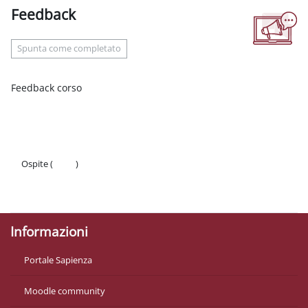
Feedback
Aggregazione dei criteri
Spunta come completato
Feedback corso
Ospite (
Login
)
Politiche
Ottieni l'app mobile
Informazioni
Portale Sapienza
Moodle community