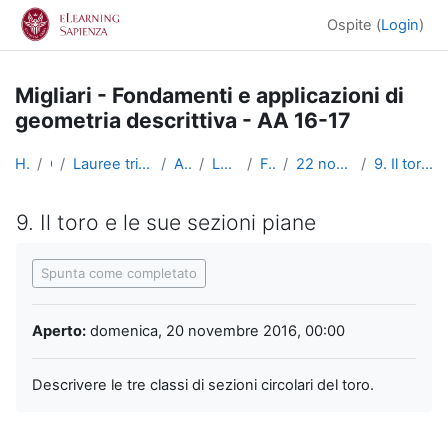
Vai al contenuto principale
Ospite (
Login
)
Migliari - Fondamenti e applicazioni di
geometria descrittiva - AA 16-17
Home
Corsi
Lauree triennali, magistrali, a ciclo unico
Architettura
Lauree Triennali
FAGD_1617
22 novembre - 28 novembre
9. Il toro e le sue sezioni piane
9. Il toro e le sue sezioni piane
Aggregazione dei criteri
Spunta come completato
Aperto:
domenica, 20 novembre 2016, 00:00
Descrivere le tre classi di sezioni circolari del toro.