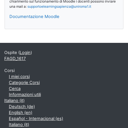
chiarimento sul funzionamento di Moodle i docenti possono inviare
una mail a:
supportoelearningsapienza@
uniroma1.it
Documentazione Moodle
Blocchi supplementari
Ospite (
Login
)
FAGD_1617
Corsi
I miei corsi
Categorie Corsi
Cerca
Informazioni utili
Italiano ‎(it)‎
Deutsch ‎(de)‎
English ‎(en)‎
Español - Internacional ‎(es)‎
Italiano ‎(it)‎