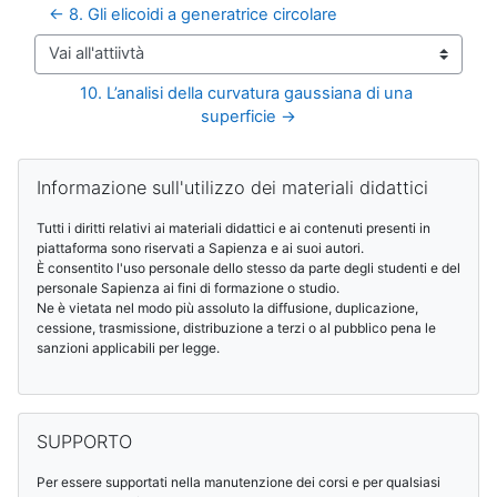
← 8. Gli elicoidi a generatrice circolare
Vai all'attiivtà
10. L’analisi della curvatura gaussiana di una 
superficie →
Blocchi
Salta Informazione sull'utilizzo dei materiali didattici
Informazione sull'utilizzo dei materiali didattici
Tutti i diritti relativi ai materiali didattici e ai contenuti presenti in
piattaforma sono riservati a Sapienza e ai suoi autori.
È consentito l'uso personale dello stesso da parte degli studenti e del
personale Sapienza ai fini di formazione o studio.
Ne è vietata nel modo più assoluto la diffusione, duplicazione,
cessione, trasmissione, distribuzione a terzi o al pubblico pena le
sanzioni applicabili per legge.
Salta SUPPORTO
SUPPORTO
Per essere supportati nella manutenzione dei corsi e per qualsiasi