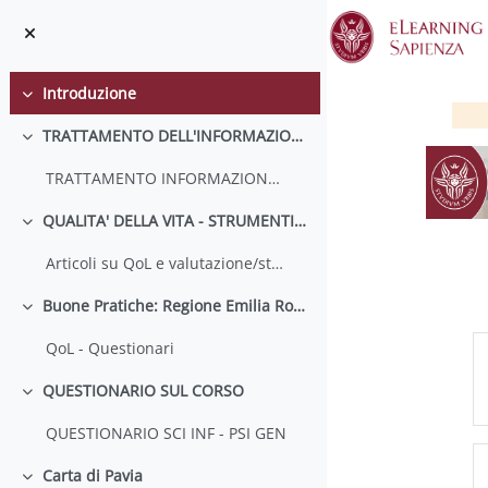
Vai al contenuto principale
Introduzione
Minimizza
TRATTAMENTO DELL'INFORMAZIONE
Minimizza
TRATTAMENTO INFORMAZIONE CLINICA
QUALITA' DELLA VITA - STRUMENTI DI RILEVAZIONE
Minimizza
Articoli su QoL e valutazione/studio del dolore in ambito clinico
Buone Pratiche: Regione Emilia Romagna e Questionari sulla Qualità della Vita percepita
Minimizza
S
QoL - Questionari
QUESTIONARIO SUL CORSO
Minimizza
QUESTIONARIO SCI INF - PSI GEN
Carta di Pavia
Minimizza