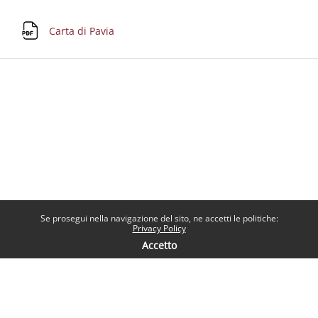
File
Carta di Pavia
Se prosegui nella navigazione del sito, ne accetti le politiche:
Privacy Policy
Accetto