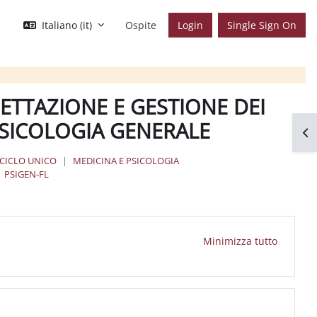
Italiano ‎(it)‎
Ospite
Login
Single Sign On
TTAZIONE E GESTIONE DEI
PSICOLOGIA GENERALE
Apr
 CICLO UNICO
MEDICINA E PSICOLOGIA
PSIGEN-FL
Minimizza tutto