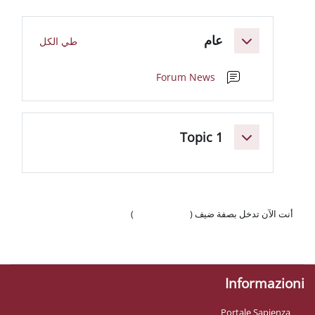
لعريضة للقسم
ام
طي الكل
منتدى
Forum News
Topic 
 ضيف (
تسجيل الدخول
)
وّال