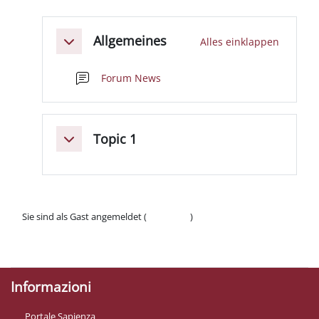
Abschnittsübersicht
Allgemeines
Alles einklappen
Einklappen
Forum News
Topic 1
Einklappen
Sie sind als Gast angemeldet (
Anmelden
)
Datenschutzinfos
Laden Sie die mobile App
Informazioni
Portale Sapienza