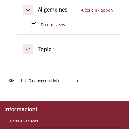
Abschnittsübersicht
Allgemeines
Alles einklappen
Einklappen
Forum News
Topic 1
Einklappen
Sie sind als Gast angemeldet (
Anmelden
)
Datenschutzinfos
Laden Sie die mobile App
Informazioni
Portale Sapienza