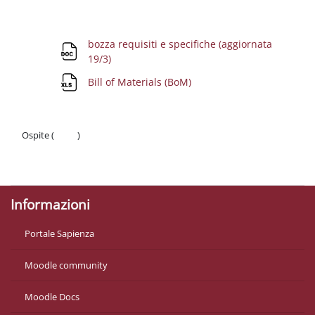
Schema della sezione
bozza requisiti e specifiche (aggiornata
File
19/3)
File
Bill of Materials (BoM)
Ospite (
Login
)
Politiche
Ottieni l'app mobile
Informazioni
Portale Sapienza
Moodle community
Moodle Docs