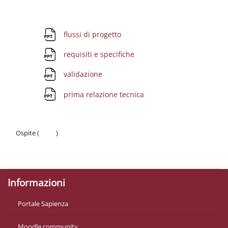
Schema della sezione
File
flussi di progetto
File
requisiti e specifiche
File
validazione
File
prima relazione tecnica
Ospite (
Login
)
Politiche
Ottieni l'app mobile
Informazioni
Portale Sapienza
Moodle community