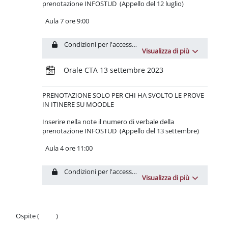
prenotazione INFOSTUD (Appello del 12 luglio)
Aula 7 ore 9:00
Condizioni per l'accesso: L'attività
Test CTA2022_#1
dev
Visualizza di più
Prenotazione
Orale CTA 13 settembre 2023
PRENOTAZIONE
SOLO PER CHI HA SVOLTO LE PROVE
IN ITINERE SU MOODLE
Inserire nella note il numero di verbale della
prenotazione INFOSTUD (Appello del 13 settembre)
Aula 4 ore 11:00
Condizioni per l'accesso: L'attività
Test CTA2022_#1
dev
Visualizza di più
Ospite (
Login
)
Politiche