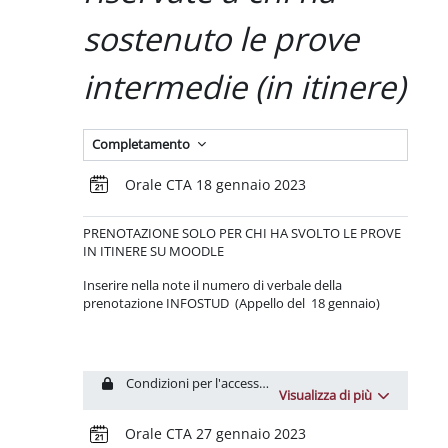
sostenuto le pr
ove
intermedie (in itinere)
Completamento
Prenotazione
Orale CTA 18 gennaio 2023
PRENOTAZIONE
SOLO PER CHI HA SVOLTO LE PROVE
IN ITINERE SU MOODLE
Inserire nella note il numero di verbale della
prenotazione INFOSTUD (Appello del 18 gennaio)
Condizioni per l'accesso: L'attività
Test CTA2022_#1
dev
Visualizza di più
Prenotazione
Orale CTA 27 gennaio 2023