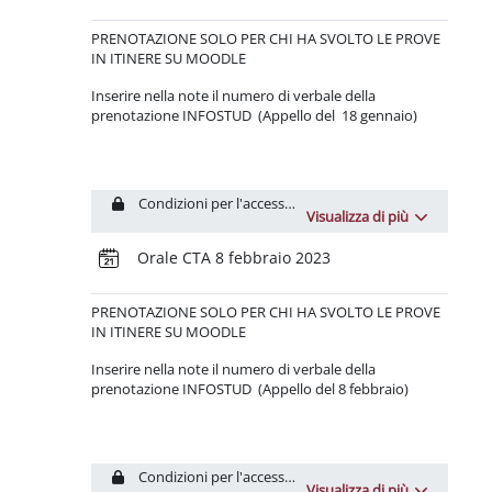
PRENOTAZIONE
SOLO PER CHI HA SVOLTO LE PROVE
IN ITINERE SU MOODLE
Inserire nella note il numero di verbale della
prenotazione INFOSTUD (Appello del 18 gennaio)
Condizioni per l'accesso: L'attività
Test CTA2022_#1
dev
Visualizza di più
Prenotazione
Orale CTA 8 febbraio 2023
PRENOTAZIONE
SOLO PER CHI HA SVOLTO LE PROVE
IN ITINERE SU MOODLE
Inserire nella note il numero di verbale della
prenotazione INFOSTUD (Appello del 8 febbraio)
Condizioni per l'accesso: L'attività
Test CTA2022_#1
dev
Visualizza di più