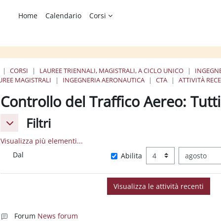
Home
Calendario
Corsi
CORSI
LAUREE TRIENNALI, MAGISTRALI, A CICLO UNICO
INGEGNE
UREE MAGISTRALI
INGEGNERIA AERONAUTICA
CTA
ATTIVITÀ REC
Controllo del Traffico Aereo: Tutti
Filtri
Filtri
Filtri
Visualizza più elementi...
Dal
Giorno
Mese
Dal
Abilita
Forum
News forum