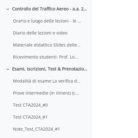
Controllo del Traffico Aereo - a.a. 2024-2025
Minimizza
Orario e luogo delle lezioni - le lezioni si te... (copia) (copia)
Diario delle lezioni e video
Materiale didattico Slides delle lezioni (PDF), re...
Ricevimento studenti: Prof. Lombardo: Onl... (copia) (copia)
Esami, Iscrizioni, Test & Prenotazioni - a.a. 2024-2025
Minimizza
Modalità di esame La verifica dell'apprendimento d...
Prove intermedie (in itinere) (copia) (copia) (copia)
Test CTA2024_#0
Test CTA2024_#1
Note_Test_CTA2024_#1