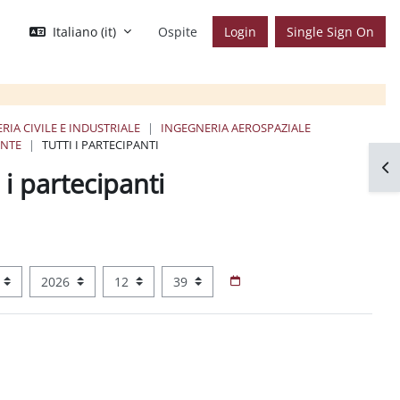
Italiano ‎(it)‎
Ospite
Login
Single Sign On
RIA CIVILE E INDUSTRIALE
INGEGNERIA AEROSPAZIALE
ENTE
TUTTI I PARTECIPANTI
Apr
 i partecipanti
Anno
Ora
Minuto