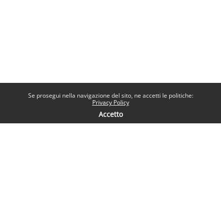
Se prosegui nella navigazione del sito, ne accetti le politiche:
Privacy Policy
Accetto
Contatti
Help desk
Sapienza Università di Roma