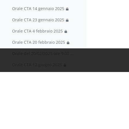
Orale CTA 14 gennaio 2025
Orale CTA 23 gennaio 2025
Orale CTA 4 febbraio 2025
Orale CTA 20 febbraio 2025
Orale del 20/02/2025 ore 9:00 Aula 21 1 ANDREA LOR...
Orale CTA 12 giugno 2025
Orale CTA 24 giugno 2025
Orale CTA 10 luglio 2025
Orale CTA 23 luglio 2025
Informazioni
Orale CTA 11 settembre 2025
Portale Sapienza
Controllo del Traffico Aereo - a.a. 2023-2024
Minimizza