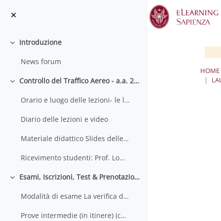
Vai al contenuto principale
Introduzione
Minimizza
News forum
HOME
LA
Controllo del Traffico Aereo - a.a. 2025-2026
Minimizza
Orario e luogo delle lezioni- le lezioni si te... (copia) (copia)
Diario delle lezioni e video
Materiale didattico Slides delle lezioni (PDF), re...
Ricevimento studenti: Prof. Lombardo: Onl... (copia) (copia)
Esami, Iscrizioni, Test & Prenotazioni - a.a. 2025-2026
Minimizza
Modalità di esame La verifica dell'apprendimento d...
Prove intermedie (in itinere) (copia) (copia) (copia)