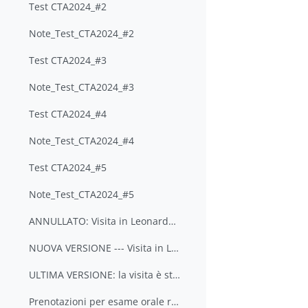
Test CTA2024_#2
Note_Test_CTA2024_#2
Test CTA2024_#3
Note_Test_CTA2024_#3
Test CTA2024_#4
Note_Test_CTA2024_#4
Test CTA2024_#5
Note_Test_CTA2024_#5
ANNULLATO: Visita in Leonardo - sezione Ingegneria Air Traffic Management
NUOVA VERSIONE --- Visita in Leonardo - sezione Ingegneria Air Traffic Management
ULTIMA VERSIONE: la visita è stata spostata e conf...
Prenotazioni per esame orale riservate a chi ha s... (copia) (copia) (copia)