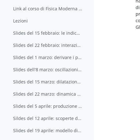
na
di
Link al corso di Fisica Moderna della LM in Matematica
pr
co
Lezioni
Gl
Slides del 15 febbraio: le indicazioni didattiche nazionali
Slides del 22 febbraio: interazioni; oggetti materiali; i principi della dinamica
Slides del 1 marzo: derivare i principi dalle leggi di conservazione; energia potenziale
Slides dell'8 marzo: oscillazioni; i postulati della relatività ristretta, l'esperimento di Michelson-Morley
Slides del 15 marzo: dilatazione dei tempi , contrazione delle lunghezze, relatività della contemporaneità; trasformazioni di Lorentz, quadrivettori, spazio di Minkowski, tempo proprio.
Slides del 22 marzo: dinamica relativistica: il quadrimpulso, legame tra massa e energia, quadrimpulso dei fotoni
Slides del 5 aprile: produzione e decadimento di particelle instabili; verso la relatività generale
Sildes del 12 aprile: scoperte dell'elettrone, del nucleo e del neutrone; i quanti: corpo nero, effetto fotoelettrico ed effetto Compton
Slides del 19 aprile: modello di Bohr, ipotesi di De Broglie, principio di indeterminazione, eq. di Schroedinger