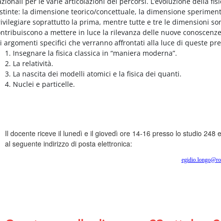
zionali per le varie articolazioni dei percorsi. L’evoluzione della fi
stinte: la dimensione teorico/concettuale, la dimensione sperimen
ivilegiare soprattutto la prima, mentre tutte e tre le dimensioni 
ntribuiscono a mettere in luce la rilevanza delle nuove conoscenze
i argomenti specifici che verranno affrontati alla luce di queste pr
Insegnare la fisica classica in “maniera moderna”.
La relatività.
La nascita dei modelli atomici e la fisica dei quanti.
Nuclei e particelle.
Il docente riceve il lunedì e il giovedì ore 14-16 presso lo studio 24
al seguente indirizzo di posta elettronica:
egidio.longo@ro