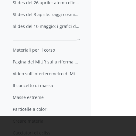
Slides del 26 aprile: atomo d'idrogeno, spin degli elettroni, la tavola degli elementi rivisitata; la doppia fenditura, EPR.
Slides del 3 aprile: raggi cosmici, antimateria, acceleratori
Slides del 10 maggio: i grafici di Feynman, le interazioni forti, il modello a quark, le interazioni deboli e i neutrini
__________________________________________________...
Materiali per il corso
Pagina del MIUR sulla riforma delle scuole superiori
Video sull'interferometro di Michelson-Morley
Il concetto di massa
Masse estreme
Particelle a colori
Creare materia
Cacciatori di eclissi