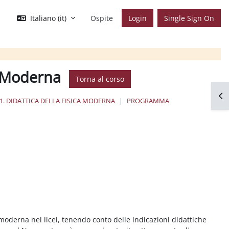
Italiano ‎(it)‎
Ospite
Login
Single Sign On
ca Moderna
Torna al corso
Apr
1. DIDATTICA DELLA FISICA MODERNA
PROGRAMMA
 moderna nei licei, tenendo conto delle indicazioni didattiche