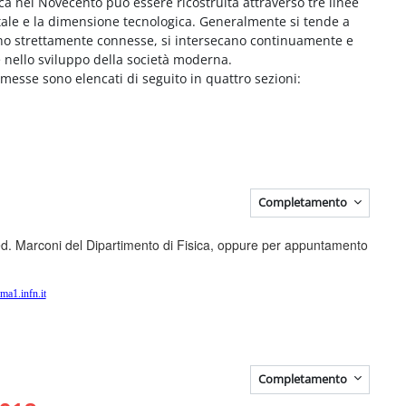
sica nel Novecento può essere ricostruita attraverso tre linee
tale e la dimensione tecnologica. Generalmente si tende a
sono strettamente connesse, si intersecano continuamente e
 nello sviluppo della società moderna.
emesse sono elencati di seguito in quattro sezioni:
Completamento
8 ed. Marconi del Dipartimento di Fisica, oppure per appuntamento
ma1.infn.it
Completamento