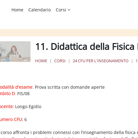
Home
Calendario
Corsi
11. Didattica della Fisi
HOME
CORSI
24 CFU PER L'INSEGNAMENTO
1
chema della sezione
odalità d'esame
:
Prova scritta con domande aperte
mbito D
:
FIS/08
ocente:
Longo Egidio
umero CFU:
6
 corso affronta i problemi connessi con l’insegnamento della fisica