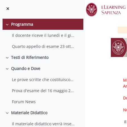
Vai al contenuto principale
Programma
Minimizza
Il docente riceve il lunedì e il giovedì ore 14-16...
Quarto appello di esame 23 ottobre 2018il quarto a...
Testi di Riferimento
Minimizza
Quando e Dove
Minimizza
S
Le prove scritte che costituiscono l'esame finale ...
M
A
Prova d'esame del 16 maggio 2018
D
Forum News
N
Materiale Didattico
Minimizza
Il
Il materiale didattico verrà inserito con il proce...