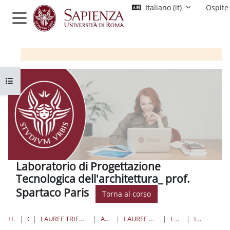
Vai al contenuto principale
Italiano ‎(it)‎
Ospite
Pannello laterale
Apri indice del corso
Laboratorio di Progettazione
Tecnologica dell'architettura_ prof.
Spartaco Paris
Torna al corso
HOME
CORSI
LAUREE TRIENNALI, MAGISTRALI, A CICLO UNICO
ARCHITETTURA
LAUREE MAGISTRALI A CICLO UNICO
LAB_PTA_PARIS
INTRODUZIONE