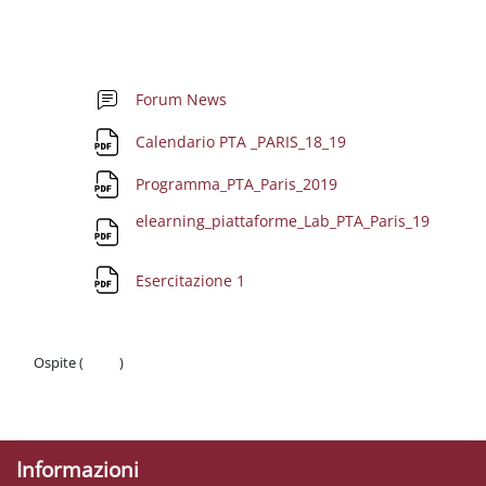
Schema della sezione
Forum News
File
Calendario PTA _PARIS_18_19
File
Programma_PTA_Paris_2019
elearning_piattaforme_Lab_PTA_Paris_19
File
File
Esercitazione 1
Ospite (
Login
)
Politiche
Ottieni l'app mobile
Informazioni