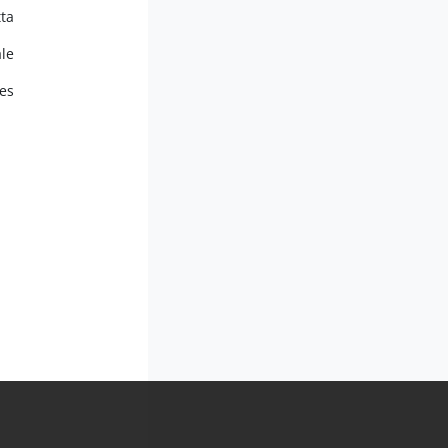
tta
le
es,