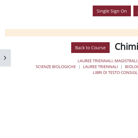
Single Sign On
Chimi
Back to Course
فتح 
LAUREE TRIENNALI, MAGISTRALI
SCIENZE BIOLOGICHE
LAUREE TRIENNALI
BIOLO
LIBRI DI TESTO CONSIGL