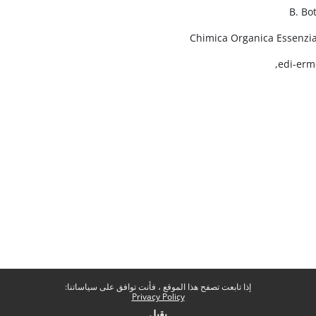
B. Bo
Chimica Organica Essenzia
edi-erm
إذا تابعت تصفح هذا الموقع ، فأنت توافق على سياساتنا:
Privacy Policy
يقبل