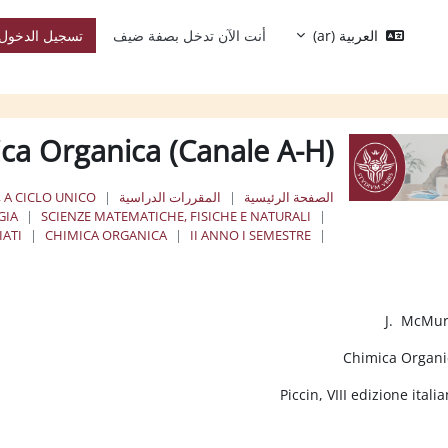
العربية ‎(ar)‎
أنت الآن تدخل بصفة ضيف
تسجيل الدخول
ca Organica (Canale A-H)
الصفحة الرئيسية
المقررات الدراسية
, A CICLO UNICO
GIA
SCIENZE MATEMATICHE, FISICHE E NATURALI
IATI
CHIMICA ORGANICA
II ANNO I SEMESTRE
خطوط العريضة للقسم
J. McMur
Chimica Organi
Piccin, VIII edizione itali