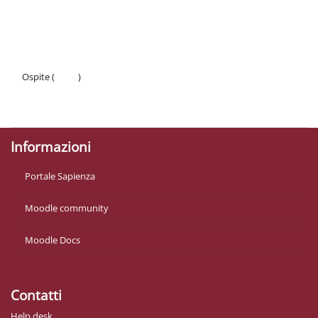
Schema della sezione
Ospite (
Login
)
Politiche
Ottieni l'app mobile
Informazioni
Portale Sapienza
Moodle community
Moodle Docs
Contatti
Help desk