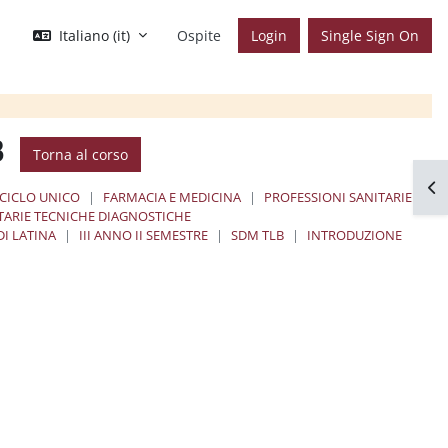
Italiano ‎(it)‎
Ospite
Login
Single Sign On
B
Torna al corso
Apr
 CICLO UNICO
FARMACIA E MEDICINA
PROFESSIONI SANITARIE
ITARIE TECNICHE DIAGNOSTICHE
DI LATINA
III ANNO II SEMESTRE
SDM TLB
INTRODUZIONE