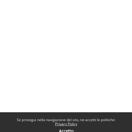
Se prosegui nella navigazione del sito, ne accetti le politiche:
Privacy Policy
Accetto