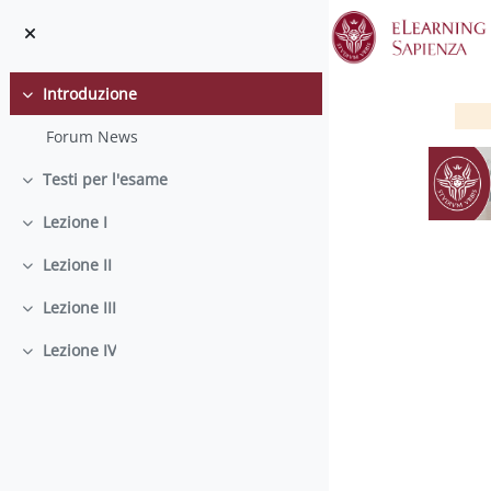
Vai al contenuto principale
Introduzione
Minimizza
Forum News
Testi per l'esame
Minimizza
Lezione I
Minimizza
Lezione II
Minimizza
Lezione III
Minimizza
S
Lezione IV
Minimizza