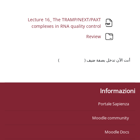
لعريضة للقسم
Lecture 16_ The TRAMP/NEXT/PA
ملف
complexes in RNA quality contr
مجلد
Revi
 ضيف (
تسجيل الدخول
)
وّال
Mo