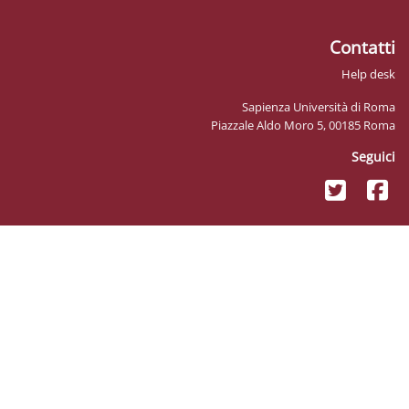
Sapienz
Piazzale Ald