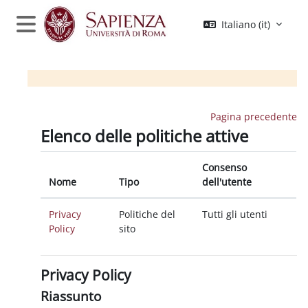
Vai al contenuto principale
Italiano ‎(it)‎
Pannello laterale
Pagina precedente
Elenco delle politiche attive
Consenso
Nome
Tipo
dell'utente
Privacy
Politiche del
Tutti gli utenti
Policy
sito
Privacy Policy
Riassunto