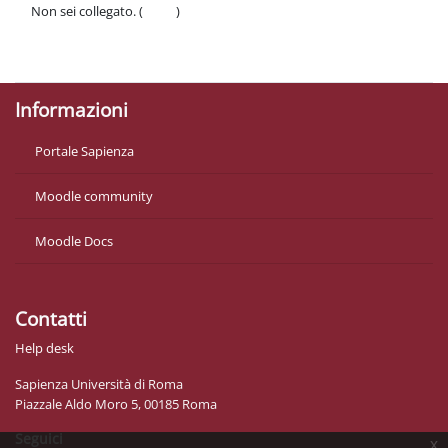
Non sei collegato. (
Login
)
Politiche
Ottieni l'app mobile
Informazioni
Portale Sapienza
Moodle community
Moodle Docs
Contatti
Help desk
Sapienza Università di Roma
Piazzale Aldo Moro 5, 00185 Roma
Seguici
x