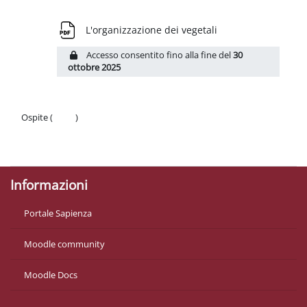
Schema della sezione
File
L'organizzazione dei vegetali
Accesso consentito fino alla fine del
30
ottobre 2025
Ospite (
Login
)
Politiche
Ottieni l'app mobile
Informazioni
Portale Sapienza
Moodle community
Moodle Docs