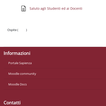
Pagina
Saluto agli Studenti ed ai Docenti
Ospite (
Login
)
Politiche
Ottieni l'app mobile
Informazioni
Portale Sapienza
Moodle community
Moodle Docs
Contatti