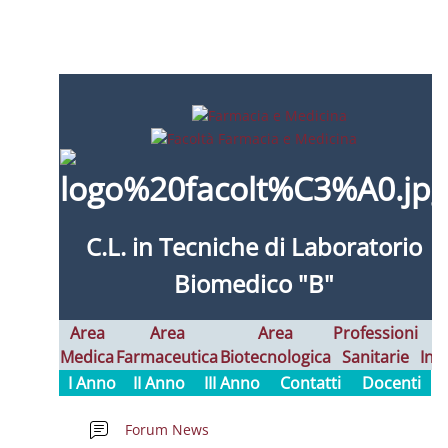
Schema della sezione
C.L. in
Tecniche di Laboratorio
Biomedico "B"
Area
Area
Area
Professioni
Medica
Farmaceutica
Biotecnologica
Sanitarie
Int
I Anno
II Anno
III Anno
Contatti
Docenti
Forum News