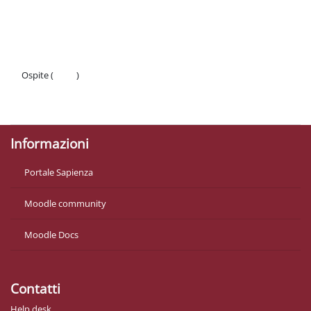
Schema della sezione
Ospite (
Login
)
Politiche
Ottieni l'app mobile
Informazioni
Portale Sapienza
Moodle community
Moodle Docs
Contatti
Help desk