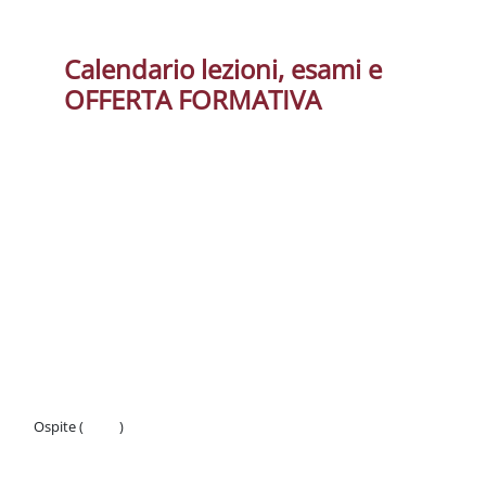
Schema della sezione
Calendario lezioni, esami e
OFFERTA FORMATIVA
Ospite (
Login
)
Politiche
Ottieni l'app mobile