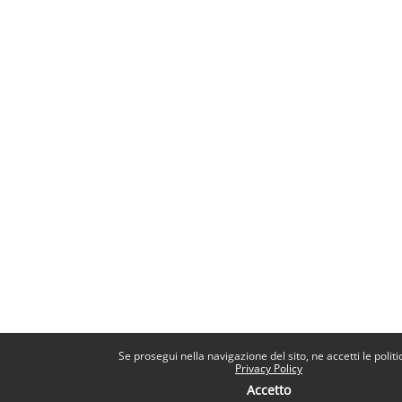
Se prosegui nella navigazione del sito, ne accetti le politi
Privacy Policy
Accetto