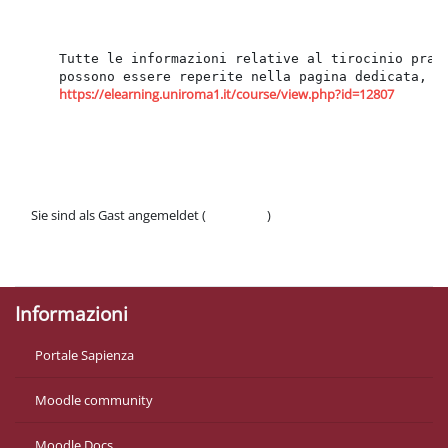
Abschnittsübersicht
Tutte le informazioni relative al tirocinio prati
possono essere reperite nella pagina dedicata, r
https://elearning.uniroma1.it/course/view.php?id=12807
Sie sind als Gast angemeldet (
Anmelden
)
Datenschutzinfos
Laden Sie die mobile App
Informazioni
Portale Sapienza
Moodle community
Moodle Docs