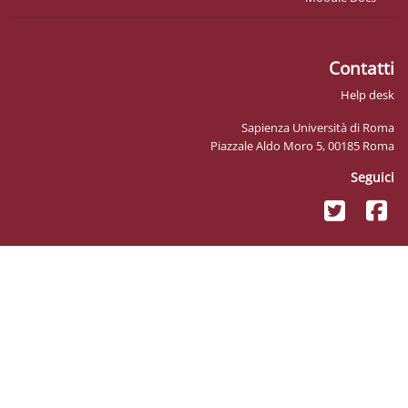
Sapienz
Piazzale Ald