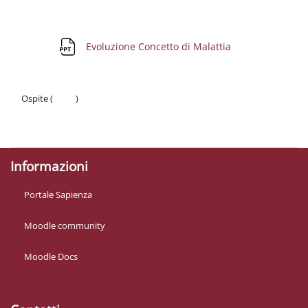
Schema della sezione
File
Evoluzione Concetto di Malattia
Ospite (
Login
)
Politiche
Ottieni l'app mobile
Informazioni
Portale Sapienza
Moodle community
Moodle Docs