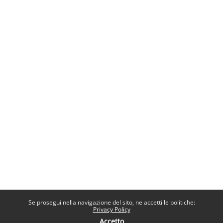
Se prosegui nella navigazione del sito, ne accetti le politiche:
Privacy Policy
Accetto