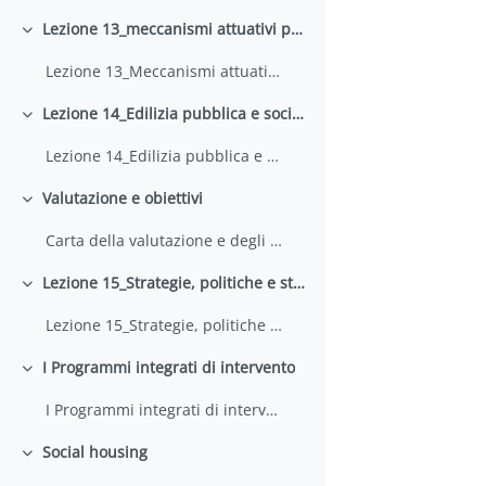
Lezione 13_meccanismi attuativi perequativi
Minimizza
Lezione 13_Meccanismi attuativi perequativi
Lezione 14_Edilizia pubblica e sociale_2 parte
Minimizza
Lezione 14_Edilizia pubblica e sociale_2 parte
Valutazione e obiettivi
Minimizza
Carta della valutazione e degli obiettivi
Lezione 15_Strategie, politiche e strumenti per la rigenerazione della Città vecchia di Taranto
Minimizza
Lezione 15_Strategie, politiche e strumenti per la rigenerazione della Città vecchia di Taranto
I Programmi integrati di intervento
Minimizza
I Programmi integrati di intervento
Social housing
Minimizza