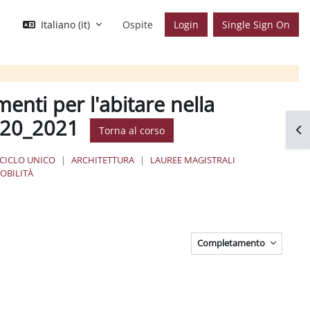
Italiano ‎(it)‎
Ospite
Login
Single Sign On
menti per l'abitare nella
2020_2021
Apr
Torna al corso
 CICLO UNICO
ARCHITETTURA
LAUREE MAGISTRALI
OBILITÀ
Completamento