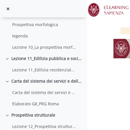
Lezione 9 _ Prospettiva ambientale
Vai al contenuto principale
Lezione 10_prospettiva morfologica
Minimizza
Prospettiva morfologica
legenda
Lezione 10_La prospettiva morfologica. Esperienze
Lezione 11_Edilizia pubblica e sociale_1 parte
Minimizza
Lezione 11_Edilizia residenziale e sociale_1 parte
Carta del sistema dei servizi e delle infrastrutture
Minimizza
S
Carta del sistema dei servizi e delle infrastrutture
Elaborato G8_PRG Roma
Prospettiva strutturale
Minimizza
Lezione 12_Prospettiva strutturale