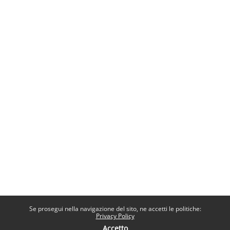
Se prosegui nella navigazione del sito, ne accetti le politiche:
Privacy Policy
Accetto