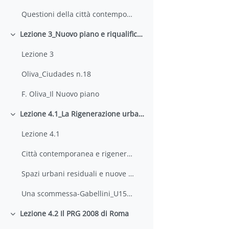
Questioni della città contemporanea- Marcelloni
Lezione 3_Nuovo piano e riqualificazione urbana
Minimizza
Lezione 3
Oliva_Ciudades n.18
F. Oliva_Il Nuovo piano
Lezione 4.1_La Rigenerazione urbana
Minimizza
Lezione 4.1
Città contemporanea e rigenerazione urbana. Temi, azioni, strumenti_Galuzzi-Vitillo-2018
Spazi urbani residuali e nuove comunità di pratiche sociali_Galuzzi et al.-2019
Una scommessa-Gabellini_U157-2016
Lezione 4.2 Il PRG 2008 di Roma
Minimizza