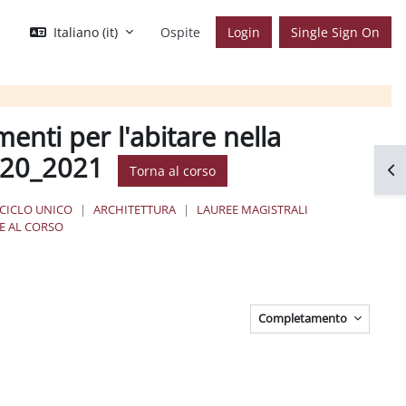
Italiano ‎(it)‎
Ospite
Login
Single Sign On
menti per l'abitare nella
2020_2021
Apr
Torna al corso
 CICLO UNICO
ARCHITETTURA
LAUREE MAGISTRALI
E AL CORSO
Completamento