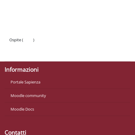
Schema della sezione
Ospite (
Login
)
Politiche
Ottieni l'app mobile
Informazioni
Portale Sapienza
Moodle community
Moodle Docs
Contatti