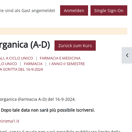
ie sind als Gast angemeldet
Anmelden
Single Sign-On
rganica (A-D)
Zurück zum Kurs
Blo
LI, A CICLO UNICO
FARMACIA E MEDICINA
CLO UNICO
FARMACIA
I ANNO II SEMESTRE
 SCRITTA DEL 16-9-2024
norganica (Farmacia A-D) del 16-9-2024.
 Dopo tale data non sarà più possibile iscriversi.
niroma1.it
vo", senza il quale non sarà possibile pubblicare l'esito della