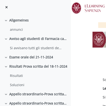
Zum Hauptinhalt
Allgemeines
Einklappen
annunci
Avviso agli studenti di Farmacia canale A-D
Einklappen
Si avvisano tutti gli studenti del canale A-D di F...
Esame orale del 21-11-2024
Einklappen
Risultati Prova scritta del 18-11-2024
Einklappen
A
Risultati
So
Soluzioni
L
Appello straordinario-Prova scritta del 18-11-2024
Einklappen
Si
Appello straordinario-Prova scritta del 18-11-2024
Einklappen
In