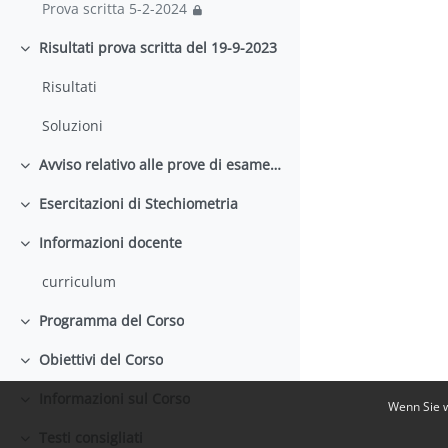
Prova scritta 5-2-2024
Risultati prova scritta del 19-9-2023
Einklappen
Risultati
Soluzioni
Avviso relativo alle prove di esame in emergenza Covid
Einklappen
Esercitazioni di Stechiometria
Einklappen
Informazioni docente
Einklappen
curriculum
Programma del Corso
Einklappen
Obiettivi del Corso
Einklappen
Informazioni sul Corso
Wenn Sie w
Einklappen
Testi consigliati
Einklappen