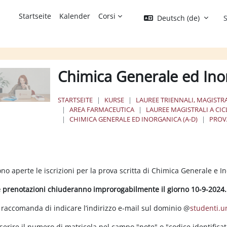
Startseite
Kalender
Corsi
Deutsch ‎(de)‎
S
Chimica Generale ed Ino
STARTSEITE
KURSE
LAUREE TRIENNALI, MAGISTRA
AREA FARMACEUTICA
LAUREE MAGISTRALI A CI
CHIMICA GENERALE ED INORGANICA (A-D)
PROVA
bschnittsübersicht
no aperte le iscrizioni per la prova scritta di Chimica Generale e I
e prenotazioni chiuderanno
improrogabilmente
il giorno 10-9-2024.
 raccomanda di indicare l’indirizzo e-mail sul dominio @
studenti.u
serire il numero di matricola nel campo "note" o "codice identificati