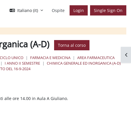
Italiano ‎(it)‎
Ospite
Login
Single Sign On
rganica (A-D)
Torna al corso
Apr
 CICLO UNICO
FARMACIA E MEDICINA
AREA FARMACEUTICA
I ANNO II SEMESTRE
CHIMICA GENERALE ED INORGANICA (A-D)
TO DEL 16-9-2024
i alle ore 14.00 in Aula A Giuliano.