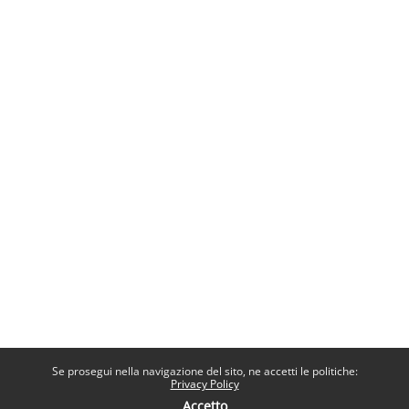
Se prosegui nella navigazione del sito, ne accetti le politiche:
Privacy Policy
Accetto