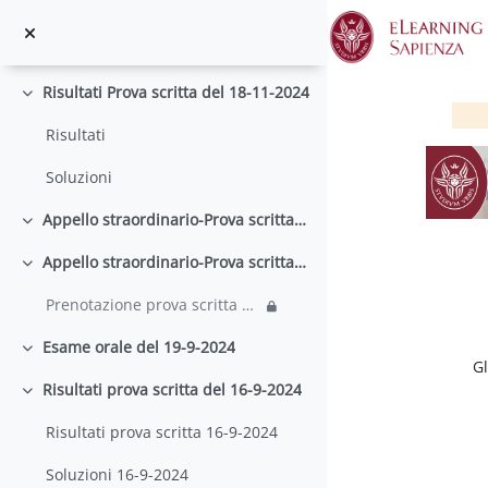
Si avvisano tutti gli studenti del canale A-D di F...
Vai al contenuto principale
Esame orale del 21-11-2024
Minimizza
Risultati Prova scritta del 18-11-2024
Minimizza
Risultati
Soluzioni
Appello straordinario-Prova scritta del 18-11-2024
Minimizza
Appello straordinario-Prova scritta del 18-11-2024
Minimizza
Prenotazione prova scritta 18-11-2024
S
Esame orale del 19-9-2024
Minimizza
Gl
Risultati prova scritta del 16-9-2024
Minimizza
Risultati prova scritta 16-9-2024
Soluzioni 16-9-2024