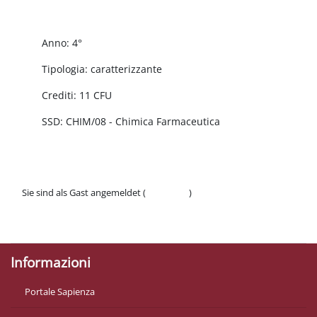
Abschnittsübersicht
Anno: 4°
Tipologia: caratterizzante
Crediti: 11 CFU
SSD: CHIM/08 - Chimica Farmaceutica
Sie sind als Gast angemeldet (
Anmelden
)
Datenschutzinfos
Laden Sie die mobile App
Informazioni
Portale Sapienza