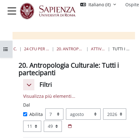
Vai al contenuto principale
Italiano ‎(it)‎
Ospite
Pannello laterale
Apri indice del corso
HOME
CORSI
24 CFU PER L'INSEGNAMENTO
20. ANTROPOLOGIA CULTURALE
ATTIVITÀ RECENTE
TUTTI I PARTECIPANTI
20. Antropologia Culturale: Tutti i
partecipanti
Filtri
Filtri
Filtri
Visualizza più elementi...
Dal
Dal
Giorno
Mese
Anno
Abilita
Ora
Minuto