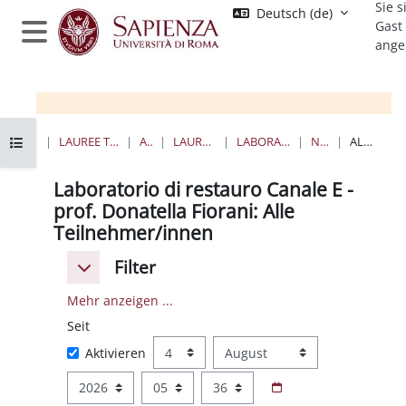
Sie s
Zum Hauptinhalt
Deutsch ‎(de)‎
Gast
ange
Website-Übersicht
Kursindex öffnen
STARTSEITE
KURSE
LAUREE TRIENNALI, MAGISTRALI, A CICLO UNICO
ARCHITETTURA
LAUREE MAGISTRALI A CICLO UNICO
LABORATORIO DI RESTAURO PROF. FIORANI
NEUESTE AKTIVITÄT
ALLE TEILNEHMER/INNEN
Laboratorio di restauro Canale E -
prof. Donatella Fiorani: Alle
Teilnehmer/innen
Filter
Filter
Filter
Mehr anzeigen ...
Seit
Seit
Tag
Monat
Aktivieren
Jahr
Stunde
Minute