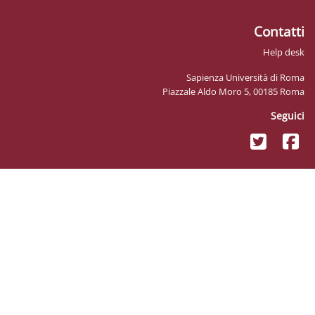
Sapienz
Piazzale Ald