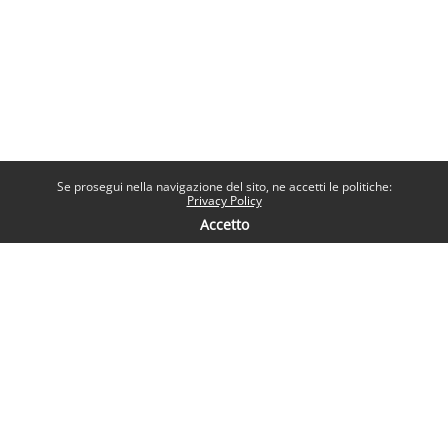
Se prosegui nella navigazione del sito, ne accetti le politiche:
Privacy Policy
Accetto
Contatti
Help desk
Sapienza Università di Roma