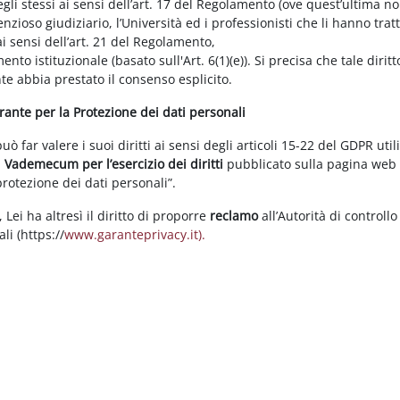
gli stessi ai sensi dell’art. 17 del Regolamento (ove quest’ultima n
enzioso giudiziario, l’Università ed i professionisti che li hanno tratt
i sensi dell’art. 21 del Regolamento,
tamento istituzionale (basato sull'Art. 6(1)(e)). Si precisa che tale di
nte abbia prestato il consenso esplicito.
arante per la Protezione dei dati personali
 far valere i suoi diritti ai sensi degli articoli 15-22 del GDPR util
l
Vademecum per l’esercizio dei diritti
pubblicato sulla pagina we
 protezione dei dati personali”.
Lei ha altresì il diritto di proporre
reclamo
all’Autorità di controllo
li (https://
www.garanteprivacy.it).