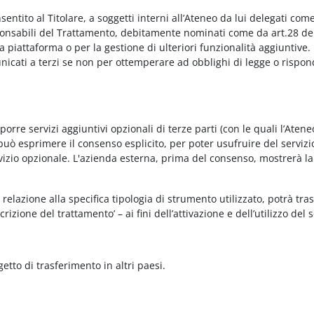
onsentito al Titolare, a soggetti interni all’Ateneo da lui delegati co
Responsabili del Trattamento, debitamente nominati come da art.28 de
piattaforma o per la gestione di ulteriori funzionalità aggiuntive.
municati a terzi se non per ottemperare ad obblighi di legge o rispon
re servizi aggiuntivi opzionali di terze parti (con le quali l’Ateneo
può esprimere il consenso esplicito, per poter usufruire del servizi
ervizio opzionale. L'azienda esterna, prima del consenso, mostrerà la
relazione alla specifica tipologia di strumento utilizzato, potrà tra
rizione del trattamento’ – ai fini dell’attivazione e dell’utilizzo del 
getto di trasferimento in altri paesi.