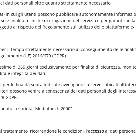
dei dati personali oltre quanto strettamente necessario.
at) in cui gli utenti possono pubblicare autonomamente informazioni 
e sole finalità tecniche di erogazione del servizio e per garantirne 
 soggetto al rispetto del Regolamento sull’utilizzo delle piattaforme 
 per il tempo strettamente necessario al conseguimento delle finalit
Regolamento (UE) 2016/679 (GDPR).
simo di 365 giorni esclusivamente per finalità di sicurezza, monitor
tà e integrità dei dati.
 per le finalità sopra indicate avvengono su server ubicati all’interno
nitori possono venire a conoscenza dei dati personali degli interessa
 28 GDPR.
amento la società “Mediatouch 2000”
el trattamento, ricorrendone le condizioni, l’
accesso
ai dati personal