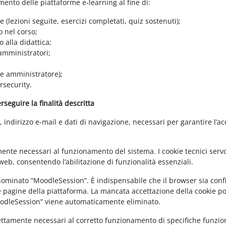
amento delle piattaforme e-learning al fine di:
e (lezioni seguite, esercizi completati, quiz sostenuti);
o nel corso;
 alla didattica;
 amministratori;
 e amministratore);
rsecurity.
seguire la finalità descritta
ndirizzo e-mail e dati di navigazione, necessari per garantire l’ac
mente necessari al funzionamento del sistema. I cookie tecnici servo
eb, consentendo l’abilitazione di funzionalità essenziali.
enominato “MoodleSession”. È indispensabile che il browser sia confi
e pagine della piattaforma. La mancata accettazione della cookie poli
MoodleSession” viene automaticamente eliminato.
rettamente necessari al corretto funzionamento di specifiche funziona