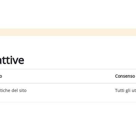
attive
o
Consenso 
itiche del sito
Tutti gli u