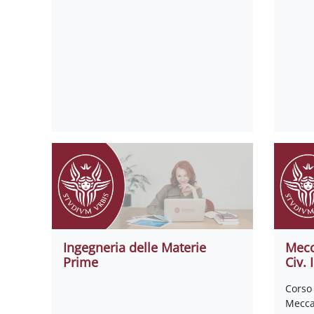
Ingegneria delle Materie
Mecc
Prime
Civ. 
Corso
Meccan