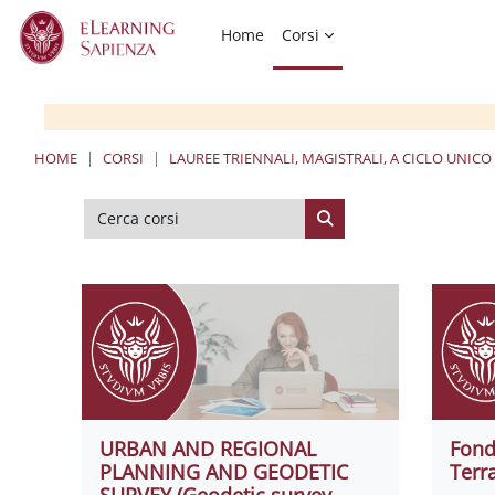
Vai al contenuto principale
Home
Corsi
HOME
CORSI
LAUREE TRIENNALI, MAGISTRALI, A CICLO UNICO
Cerca corsi
Cerca corsi
URBAN AND REGIONAL
Fond
PLANNING AND GEODETIC
Terr
SURVEY (Geodetic survey