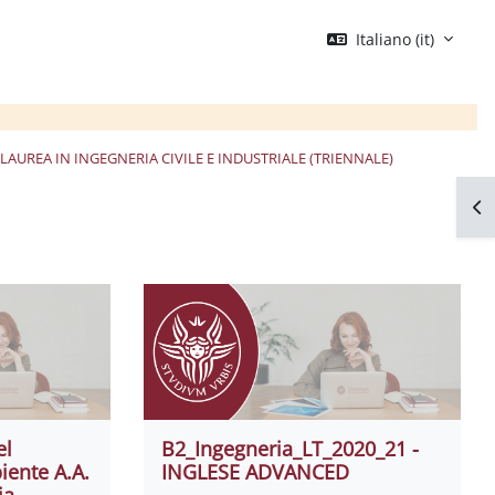
Italiano ‎(it)‎
LAUREA IN INGEGNERIA CIVILE E INDUSTRIALE (TRIENNALE)
Apr
el
B2_Ingegneria_LT_2020_21 -
iente A.A.
INGLESE ADVANCED
ia