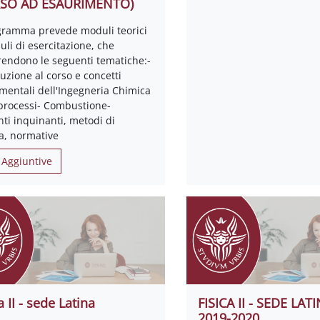
RSO AD ESAURIMENTO)
ogramma prevede moduli teorici
li di esercitazione, che
endono le seguenti tematiche:-
uzione al corso e concetti
mentali dell'Ingegneria Chimica
 processi- Combustione-
ti inquinanti, metodi di
a, normative
 Aggiuntive
a II - sede Latina
FISICA II - SEDE LAT
2019-2020