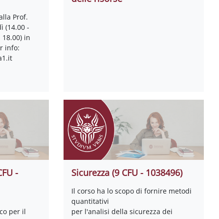
alla Prof.
ì (14.00 -
- 18.00) in
r info:
1.it
CFU -
Sicurezza (9 CFU - 1038496)
Il corso ha lo scopo di fornire metodi
quantitativi
o per il
per l'analisi della sicurezza dei