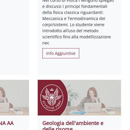
Nel corso di Fisica I vengono spiegati
e discussi i principi fondamentali
della fisica classica riguardanti:
Meccanica e Termodinamica dei
corpi/sistemi. Lo studente viene
introdotto all’uso del metodo
scientifico fino alla modellizzazione
nec
Info Aggiuntive
INA AA
Geologia dell'ambiente e
delle risorse