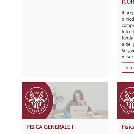
(CO
Il pr
e modu
compr
Introd
fonda
e dei
Sorgen
misur
Info
FISICA GENERALE I
Fisic