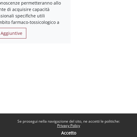
conoscenze permetteranno allo
te di acquisire capacità
sionali specifiche utili
mbito farmaco-tossicologico a
 Aggiuntive
Se prosegui nella navigazione del sito, ne accetti le politiche:
Privacy Policy
Accetto