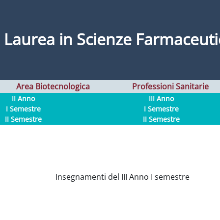
i Laurea in Scienze Farmaceuti
Area Biotecnologica
Professioni Sanitarie
II Anno
III Anno
I Semestre
I Semestre
II Semestre
II Semestre
Insegnamenti del III Anno I semestre