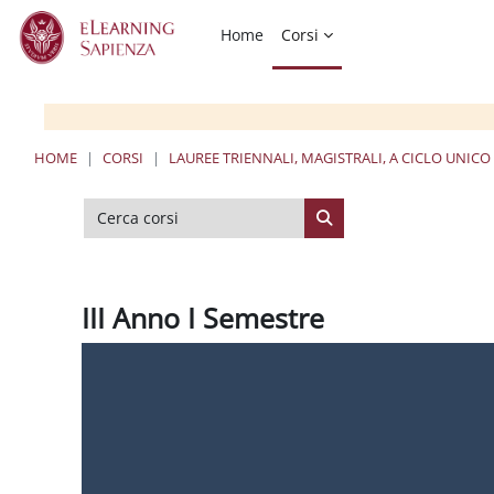
Vai al contenuto principale
Home
Corsi
HOME
CORSI
LAUREE TRIENNALI, MAGISTRALI, A CICLO UNICO
Cerca corsi
Cerca corsi
III Anno I Semestre