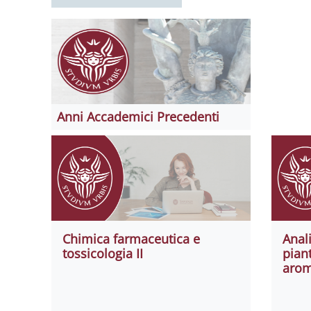
Anni Accademici Precedenti
Chimica farmaceutica e
Anali
tossicologia II
pian
arom