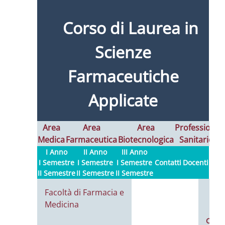
Corso di Laurea in
Scienze
Farmaceutiche
Applicate
Area
Area
Area
Professioni
Medica
Farmaceutica
Biotecnologica
Sanitarie
I
I Anno
II Anno
III Anno
I Semestre
I Semestre
I Semestre
Contatti
Docenti
II Semestre
II Semestre
II Semestre
Facoltà di Farmacia e
Medicina
Calen