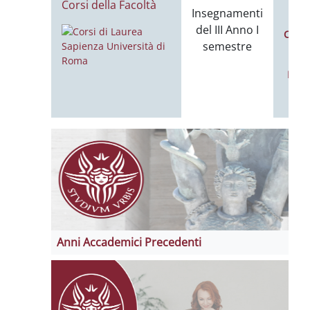
Corsi della Facoltà
L
Insegnamenti
del III Anno I
Calen
semestre
Noti
Anni Accademici Precedenti