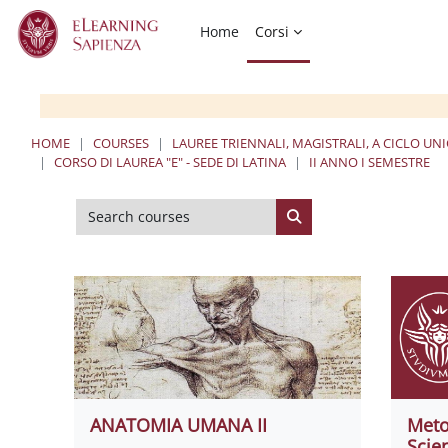
Skip to main content
Home
Corsi
HOME
COURSES
LAUREE TRIENNALI, MAGISTRALI, A CICLO UN
CORSO DI LAUREA "E" - SEDE DI LATINA
II ANNO I SEMESTRE
Search courses
Search courses
ANATOMIA UMANA II
Meto
Scien