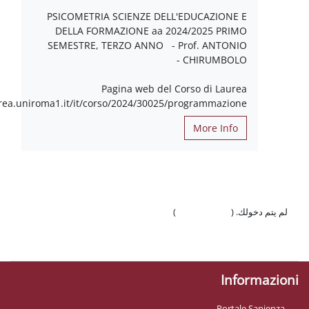
PSICOMETRIA SCIENZE DELL'EDUCAZIO
DELLA FORMAZIONE aa 2024/2025 P
SEMESTRE, TERZO ANNO - Prof. ANT
CHIRUMBO
Pagina web del Corso di La
https://corsidilaurea.uniroma1.it/it/corso/2024/30025/programmaz
More I
سجيل الدخول
)
الجوّال
I
Po