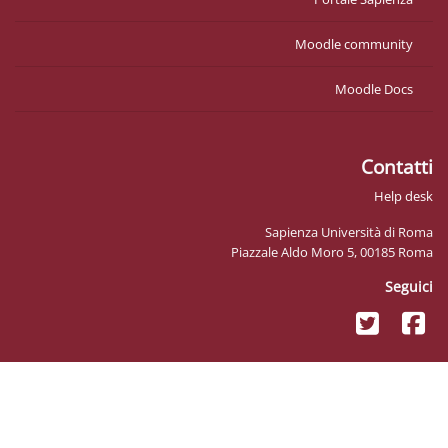
Mood
Sapienza U
Piazzale Aldo M