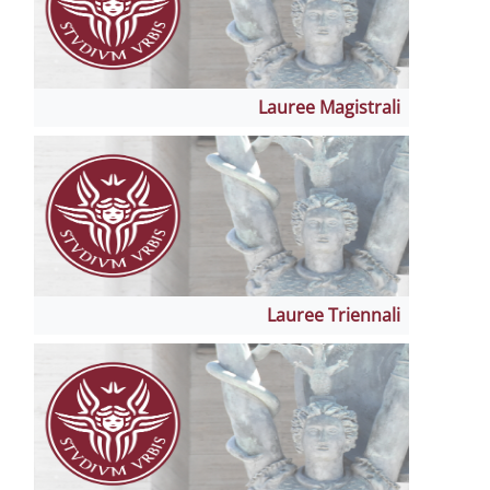
Lauree Magis
Lauree Trie