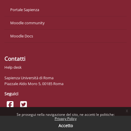
Portale Sapienza
Moodle community
Moodle Docs
Contatti
Help desk
Sapienza Università di Roma
Piazzale Aldo Moro 5, 00185 Roma
Seguici
x
Se prosegui nella navigazione del sito, ne accetti le politiche:
Privacy Policy
Accetto