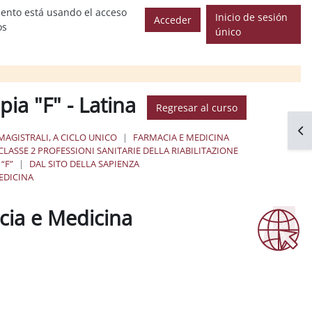
ento está usando el acceso
Inicio de sesión
Acceder
os
único
pia "F" - Latina
Regresar al curso
Abr
MAGISTRALI, A CICLO UNICO
FARMACIA E MEDICINA
CLASSE 2 PROFESSIONI SANITARIE DELLA RIABILITAZIONE
 “F”
DAL SITO DELLA SAPIENZA
EDICINA
acia e Medicina