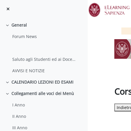
Salta al contenido principal
General
Colapsar
Forum News
Saluto agli Studenti ed ai Docenti
AVVISI E NOTIZIE
CALENDARIO LEZIONI ED ESAMI
Colapsar
Cors
Collegamenti alle voci dei Menù
Colapsar
Requisit
I Anno
II Anno
III Anno