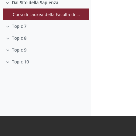
Dal Sito della Sapienza
Colapsar
Corsi di Laurea della Facoltà di Farmacia e Medicina
Topic 7
Colapsar
Topic 8
Colapsar
Topic 9
Colapsar
Topic 10
Colapsar