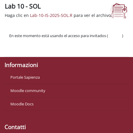
Lab 10 - SOL
Requisitos de finalización
Haga clic en
Lab-10-IS-2025-SOL.R
para ver el archivo.
En este momento está usando el acceso para invitados (
Acceder
)
Políticas
Descargar la app para dispositivos móviles
Informazioni
Portale Sapienza
Moodle community
Moodle Docs
Contatti