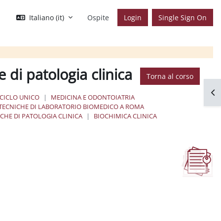
Italiano ‎(it)‎
Ospite
Login
Single Sign On
 di patologia clinica
Torna al corso
Apr
 CICLO UNICO
MEDICINA E ODONTOIATRIA
TECNICHE DI LABORATORIO BIOMEDICO A ROMA
HE DI PATOLOGIA CLINICA
BIOCHIMICA CLINICA