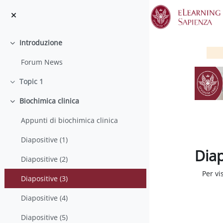
Vai al contenuto principale
Introduzione
Minimizza
Forum News
Topic 1
Minimizza
Biochimica clinica
Minimizza
Appunti di biochimica clinica
Diapositive (1)
Diap
Diapositive (2)
Aggregaz
Per vis
Diapositive (3)
Diapositive (4)
Diapositive (5)