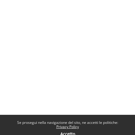
Se prosegui nella navigazione del sito, ne accetti le politiche:
Privacy Policy
Accetto