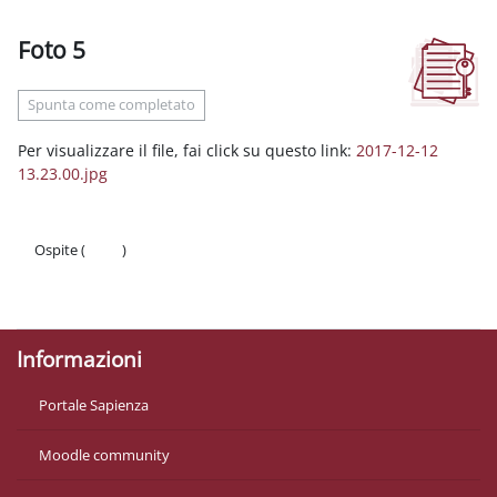
Foto 5
Aggregazione dei criteri
Spunta come completato
Per visualizzare il file, fai click su questo link:
2017-12-12
13.23.00.jpg
Ospite (
Login
)
Politiche
Ottieni l'app mobile
Informazioni
Portale Sapienza
Moodle community