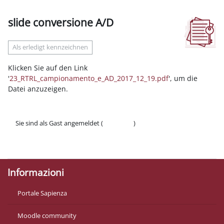
slide conversione A/D
Abschlussbedingungen
Als erledigt kennzeichnen
Klicken Sie auf den Link
'
23_RTRL_campionamento_e_AD_2017_12_19.pdf
', um die
Datei anzuzeigen.
Sie sind als Gast angemeldet (
Anmelden
)
Datenschutzinfos
Laden Sie die mobile App
Informazioni
Portale Sapienza
Moodle community