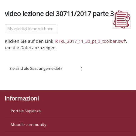
video lezione del 30711/2017 parte 3
Abschlussbedingungen
Als erledigt kennzeichnen
Klicken Sie auf den Link '
RTRL_2017_11_30_pt_3_toolbar.swf
',
um die Datei anzuzeigen.
Sie sind als Gast angemeldet (
Anmelden
)
Datenschutzinfos
Laden Sie die mobile App
Informazioni
Portale Sapienza
Moodle community