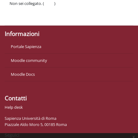
Non sei collegato. (
Login
)
Politiche
Ottieni l'app mobile
Informazioni
Portale Sapienza
Moodle community
Moodle Docs
Contatti
Help desk
Sapienza Università di Roma
Piazzale Aldo Moro 5, 00185 Roma
Seguici
x