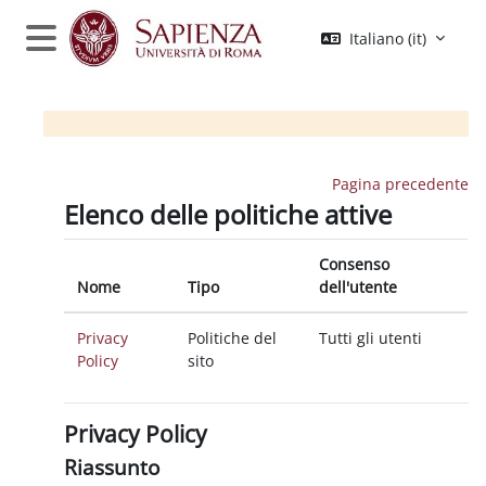
Vai al contenuto principale
Italiano ‎(it)‎
Pannello laterale
Pagina precedente
Elenco delle politiche attive
Consenso
Nome
Tipo
dell'utente
Privacy
Politiche del
Tutti gli utenti
Policy
sito
Privacy Policy
Riassunto