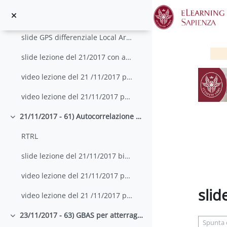
Minimizza
Vai al contenuto principale
RTRL & SSR
slide GPS differenziale Local Area
slide lezione del 21/2017 con appunti
video lezione del 21 /11/2017 parte 1
video lezione del 21/11/2017 parte 2
21/11/2017 - 61) Autocorrelazione esatta del chirp e Lobi di Fresnel del Chirp; 62) Prestazioni delle reti di pesatura
Minimizza
RTRL
slide lezione del 21/11/2017 bis con appunti
video lezione del 21/11/2017 parte 3
slid
video lezione del 21 /11/2017 parte 4
Aggregaz
23/11/2017 - 63) GBAS per atterraggio strumentale; 64) GPS differenziale Wide Area: WAAS ed EGNOS
Minimizza
Spunta