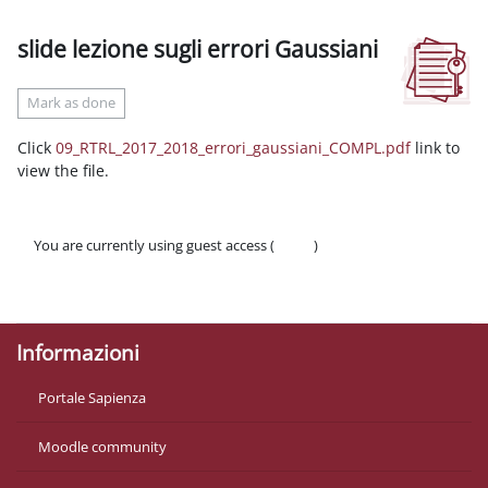
slide lezione sugli errori Gaussiani
Completion requirements
Mark as done
Click
09_RTRL_2017_2018_errori_gaussiani_COMPL.pdf
link to
view the file.
You are currently using guest access (
Log in
)
Policies
Get the mobile app
Informazioni
Portale Sapienza
Moodle community